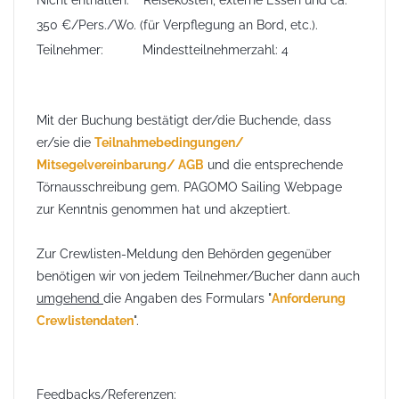
Nicht enthalten:
Reisekosten, externe Essen
und ca
.
350 €/Pers./Wo. (für Verpflegung an Bord, etc.).
Teilnehmer:
Mindestteilnehmerzahl: 4
Mit der Buchung bestätigt der/die Buchende
, dass
er/sie die
Teilnahmebedingungen/
Mitsegelvereinbarung/ AGB
und die entsprechende
Törnausschreibung gem. PAGOMO Sailing Webpage
zur Kenntnis genommen hat und akzeptiert
.
Zur Crewlisten-Meldung den Behörden gegenüber
benötigen wir von jedem Teilnehmer/Bucher dann auch
umgehend
die Angaben des Formulars "
Anforderung
Crewlistendaten
"
.
Feedbacks/Referenzen: